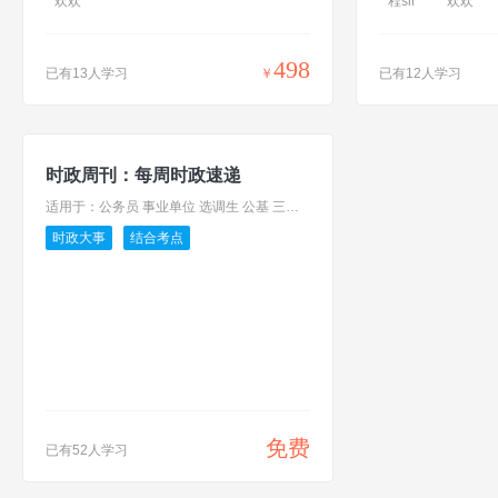
欢欢
程sir
欢欢
498
已有13人学习
￥
已有12人学习
时政周刊：每周时政速递
适用于：公务员 事业单位 选调生 公基 三支一扶 国企
时政大事
结合考点
免费
已有52人学习