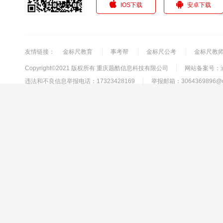
IOS下载
安卓下载
友情链接：
金标尺教育
事考帮
金标尺公考
金标尺教
Copyright©2021 版权所有 重庆题酷信息科技有限公司
网站备案号：渝I
违法和不良信息举报电话：17323428169
举报邮箱：3064369896@q